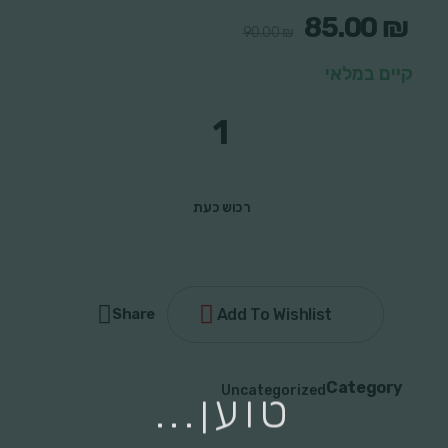
85.00
₪
90.00
₪
קיים במלאי
ספר
+
בלון
quantity
רכוש כעת
Share
Add To Wishlist
Category
Uncategorized
טוען...